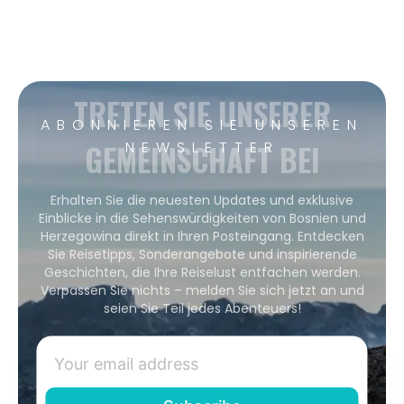
TRETEN SIE UNSERER
ABONNIEREN SIE UNSEREN
GEMEINSCHAFT BEI
NEWSLETTER
Erhalten Sie die neuesten Updates und exklusive
Einblicke in die Sehenswürdigkeiten von Bosnien und
Herzegowina direkt in Ihren Posteingang. Entdecken
Sie Reisetipps, Sonderangebote und inspirierende
Geschichten, die Ihre Reiselust entfachen werden.
Verpassen Sie nichts – melden Sie sich jetzt an und
seien Sie Teil jedes Abenteuers!