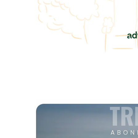
TR
ABON