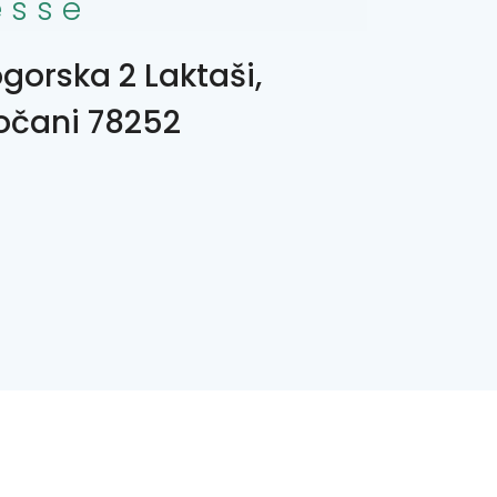
esse
gorska 2 Laktaši,
čani 78252