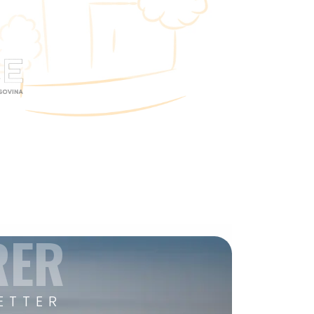
RER
ETTER