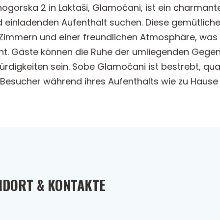
gorska 2 in Laktaši, Glamočani, ist ein charmante
 einladenden Aufenthalt suchen. Diese gemütliche U
Zimmern und einer freundlichen Atmosphäre, was s
ht. Gäste können die Ruhe der umliegenden Gege
digkeiten sein. Sobe Glamočani ist bestrebt, qual
h Besucher während ihres Aufenthalts wie zu Hause 
NDORT & KONTAKTE