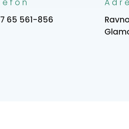
lefon
Adr
7 65 561-856
Ravno
Glamo