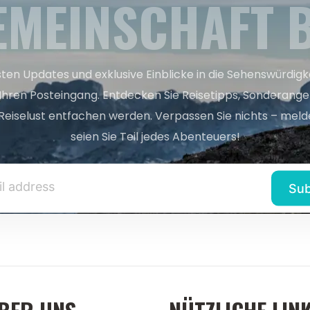
EMEINSCHAFT B
sten Updates und exklusive Einblicke in die Sehenswürdig
 Ihren Posteingang. Entdecken Sie Reisetipps, Sonderange
Reiselust entfachen werden. Verpassen Sie nichts – melde
seien Sie Teil jedes Abenteuers!