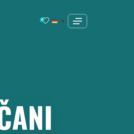
0
ČANI