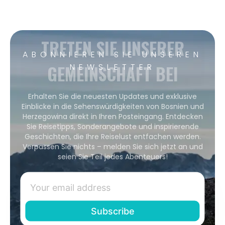
TRETEN SIE UNSERER
ABONNIEREN SIE UNSEREN
GEMEINSCHAFT BEI
NEWSLETTER
Erhalten Sie die neuesten Updates und exklusive
Einblicke in die Sehenswürdigkeiten von Bosnien und
Herzegowina direkt in Ihren Posteingang. Entdecken
Sie Reisetipps, Sonderangebote und inspirierende
Geschichten, die Ihre Reiselust entfachen werden.
Verpassen Sie nichts – melden Sie sich jetzt an und
seien Sie Teil jedes Abenteuers!