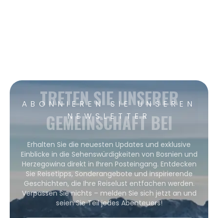
TRETEN SIE UNSERER
ABONNIEREN SIE UNSEREN
GEMEINSCHAFT BEI
NEWSLETTER
Erhalten Sie die neuesten Updates und exklusive
Einblicke in die Sehenswürdigkeiten von Bosnien und
Herzegowina direkt in Ihren Posteingang. Entdecken
Sie Reisetipps, Sonderangebote und inspirierende
Geschichten, die Ihre Reiselust entfachen werden.
Verpassen Sie nichts – melden Sie sich jetzt an und
seien Sie Teil jedes Abenteuers!