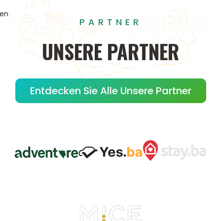
gen
PARTNER
UNSERE
PARTNER
Entdecken Sie Alle Unsere Partner