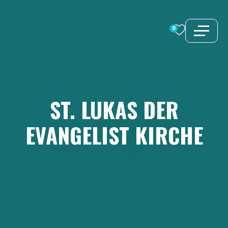
Zum
Inhalt
0
springen
ST.
LUKAS
DER
EVANGELIST
KIRCHE