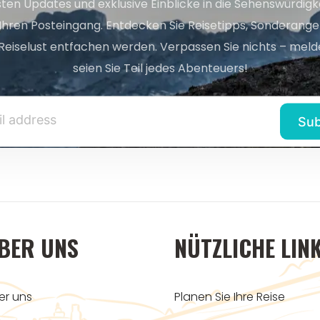
sten Updates und exklusive Einblicke in die Sehenswürdig
 Ihren Posteingang. Entdecken Sie Reisetipps, Sonderange
Reiselust entfachen werden. Verpassen Sie nichts – melde
seien Sie Teil jedes Abenteuers!
BER UNS
NÜTZLICHE LIN
er uns
Planen Sie Ihre Reise