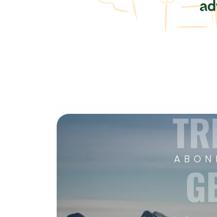
TR
ABON
G