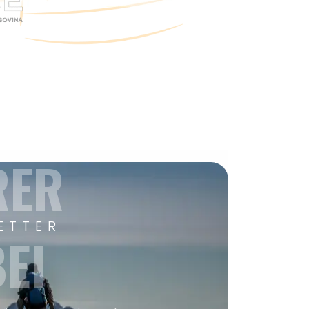
RER
ETTER
EI