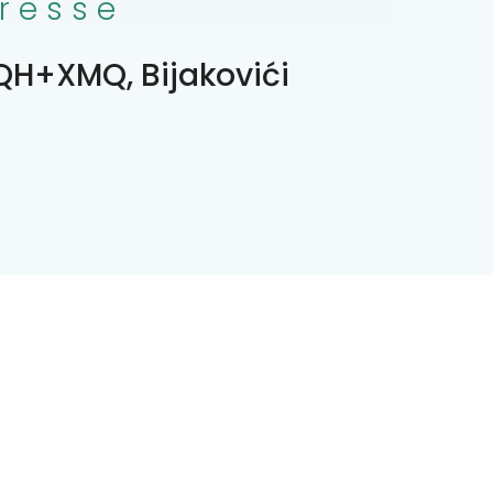
resse
H+XMQ, Bijakovići