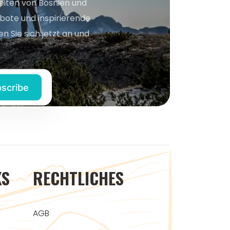
keiten von Bosnien und
bote und inspirierende
n Sie sich jetzt an und
KS
RECHTLICHES
AGB