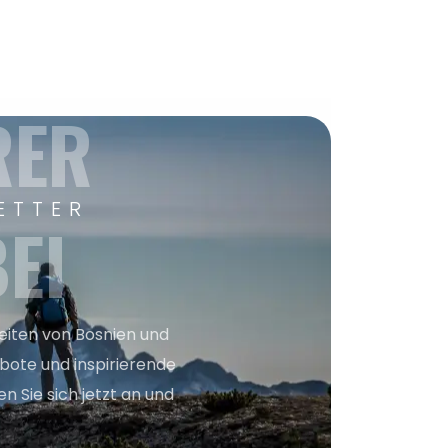
RER
ETTER
EI
keiten von Bosnien und
bote und inspirierende
n Sie sich jetzt an und