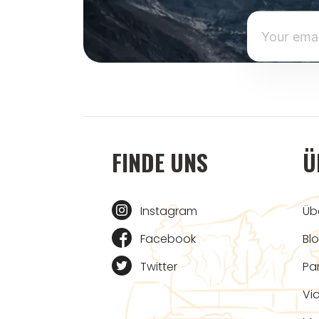
FINDE UNS
Ü
Instagram
Üb
Facebook
Bl
Twitter
Pa
Vi