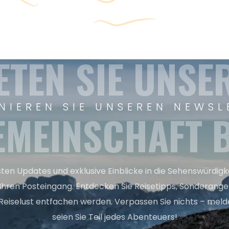
ETEN SIE UNSE
NIEREN SIE UNSEREN NEWSL
EMEINSCHAFT B
sten Updates und exklusive Einblicke in die Sehenswürdig
 Ihren Posteingang. Entdecken Sie Reisetipps, Sonderange
Reiselust entfachen werden. Verpassen Sie nichts – melde
seien Sie Teil jedes Abenteuers!