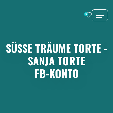
Zum
Inhalt
0
springen
SÜSSE
TRÄUME
TORTE
-
SANJA
TORTE
FB-KONTO