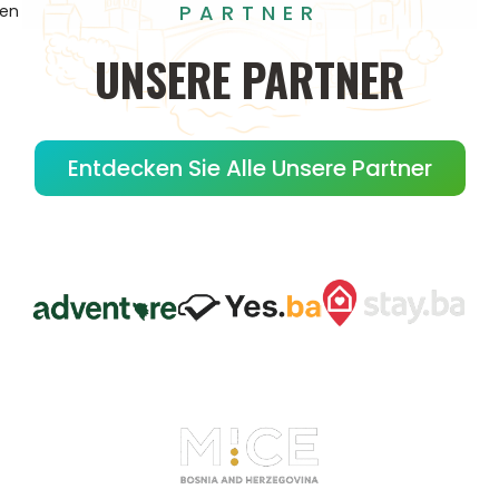
PARTNER
gen
UNSERE
PARTNER
Entdecken Sie Alle Unsere Partner