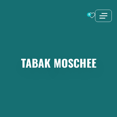
Zum
Inhalt
0
springen
TABAK
MOSCHEE