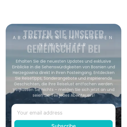
TRETEN SIE UNSERER
ABONNIEREN SIE UNSEREN
GEMEINSCHAFT BEI
NEWSLETTER
Erhalten Sie die neuesten Updates und exklusive
Einblicke in die Sehenswürdigkeiten von Bosnien und
Herzegowina direkt in Ihren Posteingang. Entdecken
Sie Reisetipps, Sonderangebote und inspirierende
Geschichten, die Ihre Reiselust entfachen werden.
Verpassen Sie nichts – melden Sie sich jetzt an und
seien Sie Teil jedes Abenteuers!