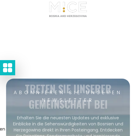
TRETEN SIE UNSERER
ABONNIEREN SIE UNSEREN
GEMEINSCHAFT BEI
NEWSLETTER
Erhalten Sie die neuesten Updates und exklusive
Einblicke in die Sehenswürdigkeiten von Bosnien und
gen
Herzegowina direkt in Ihren Posteingang. Entdecken
Sie Reisetipps, Sonderangebote und inspirierende