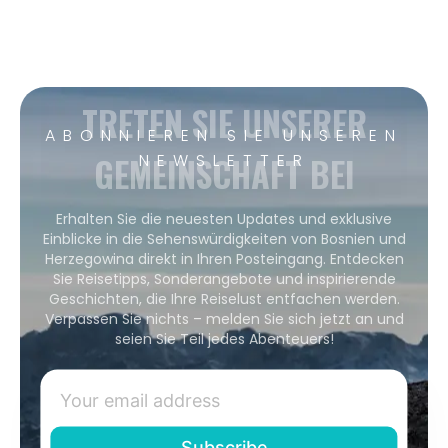
TRETEN SIE UNSERER
ABONNIEREN SIE UNSEREN
GEMEINSCHAFT BEI
NEWSLETTER
Erhalten Sie die neuesten Updates und exklusive
Einblicke in die Sehenswürdigkeiten von Bosnien und
Herzegowina direkt in Ihren Posteingang. Entdecken
Sie Reisetipps, Sonderangebote und inspirierende
Geschichten, die Ihre Reiselust entfachen werden.
Verpassen Sie nichts – melden Sie sich jetzt an und
seien Sie Teil jedes Abenteuers!