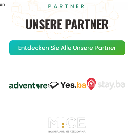
gen
PARTNER
UNSERE
PARTNER
Entdecken Sie Alle Unsere Partner