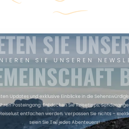
ETEN SIE UNSE
NIEREN SIE UNSEREN NEWSL
EMEINSCHAFT B
sten Updates und exklusive Einblicke in die Sehenswürdig
 Ihren Posteingang. Entdecken Sie Reisetipps, Sonderange
Reiselust entfachen werden. Verpassen Sie nichts – melde
seien Sie Teil jedes Abenteuers!