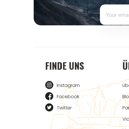
FINDE UNS
Ü
Instagram
Üb
Facebook
Bl
Twitter
Pa
Vi