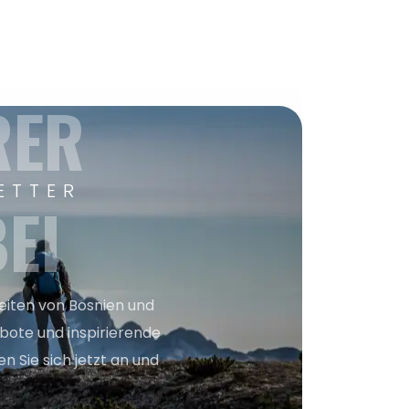
RER
ETTER
EI
keiten von Bosnien und
bote und inspirierende
n Sie sich jetzt an und