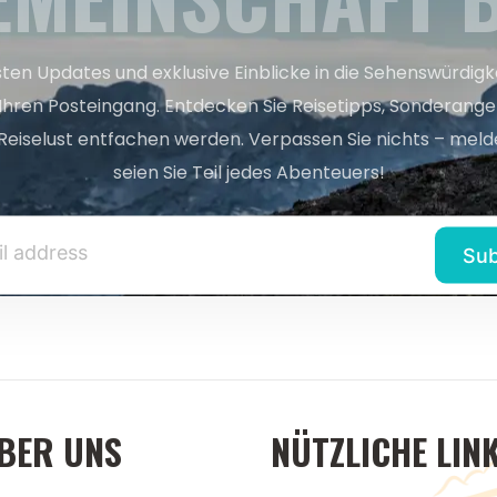
sten Updates und exklusive Einblicke in die Sehenswürdig
 Ihren Posteingang. Entdecken Sie Reisetipps, Sonderange
Reiselust entfachen werden. Verpassen Sie nichts – melde
seien Sie Teil jedes Abenteuers!
BER UNS
NÜTZLICHE LIN