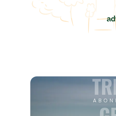
TR
ABON
G