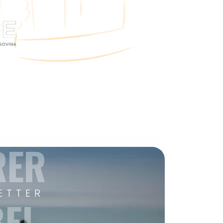
RER
ETTER
EI