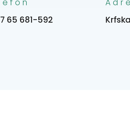
lefon
Adr
7 65 681-592
Krfska