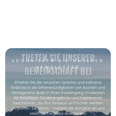
TRETEN SIE UNSERER
ABONNIEREN SIE UNSEREN
GEMEINSCHAFT BEI
NEWSLETTER
Erhalten Sie die neuesten Updates und exklusive
Einblicke in die Sehenswürdigkeiten von Bosnien und
Herzegowina direkt in Ihren Posteingang. Entdecken
Sie Reisetipps, Sonderangebote und inspirierende
Geschichten, die Ihre Reiselust entfachen werden.
Verpassen Sie nichts – melden Sie sich jetzt an und
seien Sie Teil jedes Abenteuers!