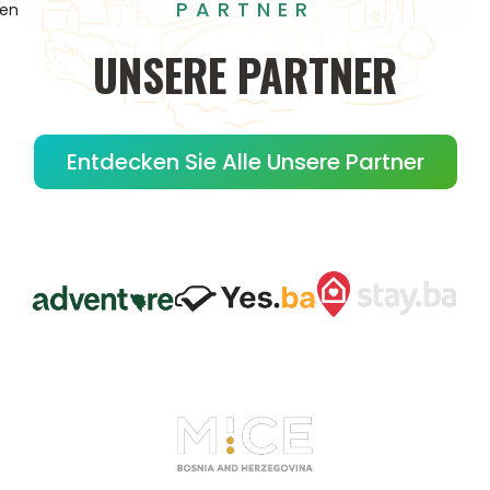
PARTNER
gen
UNSERE
PARTNER
Entdecken Sie Alle Unsere Partner