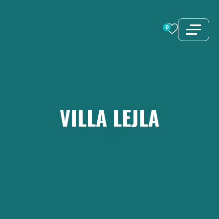
Zum
Inhalt
0
springen
VILLA
LEJLA