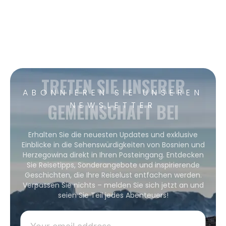
TRETEN SIE UNSERER
ABONNIEREN SIE UNSEREN
GEMEINSCHAFT BEI
NEWSLETTER
Erhalten Sie die neuesten Updates und exklusive
Einblicke in die Sehenswürdigkeiten von Bosnien und
Herzegowina direkt in Ihren Posteingang. Entdecken
Sie Reisetipps, Sonderangebote und inspirierende
Geschichten, die Ihre Reiselust entfachen werden.
Verpassen Sie nichts – melden Sie sich jetzt an und
seien Sie Teil jedes Abenteuers!