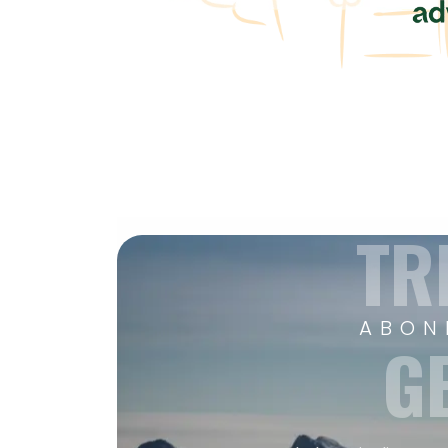
TR
ABON
G