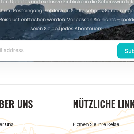
sten Updates und exklusive Einblicke in die Sehenswürdig
 Ihren Posteingang. Entdecken Sie Reisetipps, Sonderange
Reiselust entfachen werden. Verpassen Sie nichts – melde
seien Sie Teil jedes Abenteuers!
BER UNS
NÜTZLICHE LIN
er uns
Planen Sie Ihre Reise