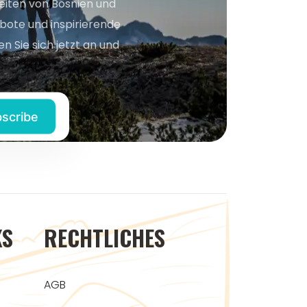
keiten von Bosnien und
bote und inspirierende
n Sie sich jetzt an und
KS
RECHTLICHES
AGB