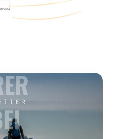
RER
ETTER
EI