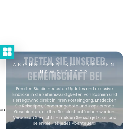
TRETEN SIE UNSERER
ABONNIEREN SIE UNSEREN
GEMEINSCHAFT BEI
NEWSLETTER
Erhalten Sie die neuesten Updates und exklusive
Einblicke in die Sehenswürdigkeiten von Bosnien und
Herzegowina direkt in Ihren Posteingang. Entdecken
Sie Reisetipps, Sonderangebote und inspirierende
gen
Geschichten, die Ihre Reiselust entfachen werden.
Verpassen Sie nichts – melden Sie sich jetzt an und
seien Sie Teil jedes Abenteuers!