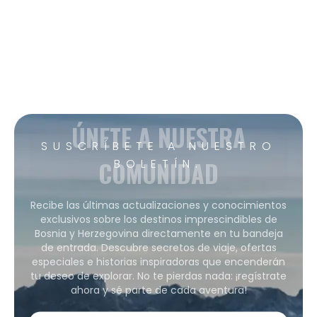
ÚNETE A NUESTRA
SUSCRÍBETE A NUESTRO
COMUNIDAD
BOLETÍN.
Recibe las últimas actualizaciones y conocimientos
exclusivos sobre los destinos imprescindibles de
Bosnia y Herzegovina directamente en tu bandeja
de entrada. Descubre secretos de viaje, ofertas
especiales e historias inspiradoras que encenderán
tu deseo de explorar. No te pierdas nada: ¡regístrate
ahora y sé parte de cada aventura!