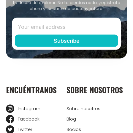
tu deseo de explorar. No te pierdas nada: ¡regístrate
ahora y sé parte de cada aventura!
ENCUÉNTRANOS
SOBRE NOSOTROS
Instagram
Sobre nosotros
Facebook
Blog
Twitter
Socios