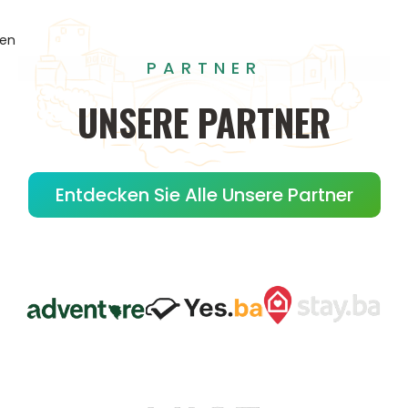
gen
PARTNER
UNSERE
PARTNER
Entdecken Sie Alle Unsere Partner