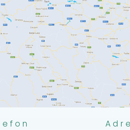
lefon
Adr