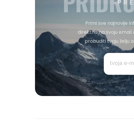
PRIDRU
PR
Primi sve najnovije i
direktno na svoju email 
probuditi tvoju želju