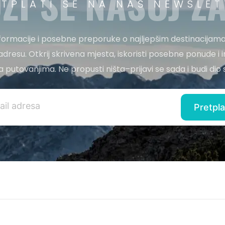
ŽI SE NAŠOJ ZA
ETPLATI SE NA NAŠ NEWSLET
nformacije i posebne preporuke o najljepšim destinacijama
adresu. Otkrij skrivena mjesta, iskoristi posebne ponude i i
 za putovanjima. Ne propusti ništa–prijavi se sada i budi di