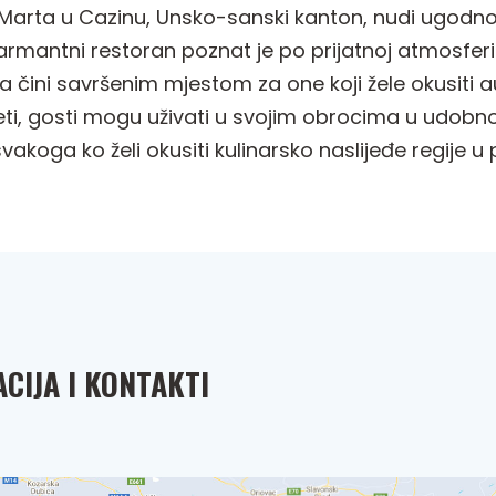
. Marta u Cazinu, Unsko-sanski kanton, nudi ugodn
 šarmantni restoran poznat je po prijatnoj atmosferi
ga čini savršenim mjestom za one koji žele okusiti 
eti, gosti mogu uživati u svojim obrocima u udobnom 
akoga ko želi okusiti kulinarsko naslijeđe regije u 
CIJA I KONTAKTI