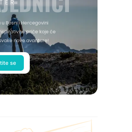
JEDNICI
TER
 u Bosni i Hercegovini
nspirativne priče koje će
o svake nove avanture!