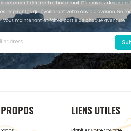
directement dans votre boîte mail. Découvrez des secret
res inspirantes qui éveilleront votre envie d'évasion. Ne m
vous maintenant et faites partie de chaque aventure !
 PROPOS
LIENS UTILES
propos
Planifiez votre voyage