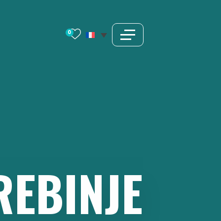
0
REBINJE