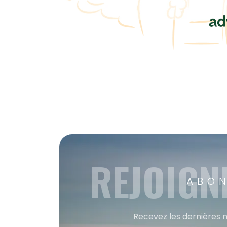
REJOIGN
ABON
Recevez les dernières m