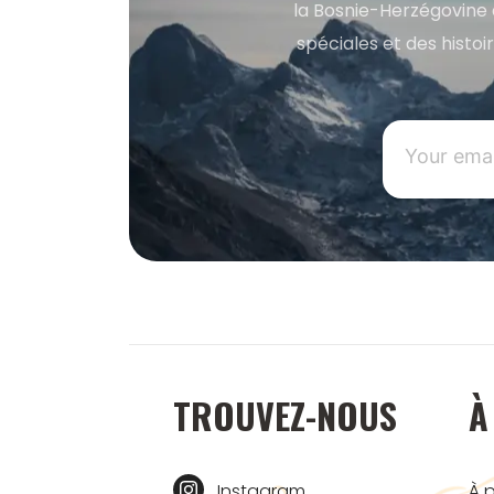
la Bosnie-Herzégovine 
spéciales et des histoi
TROUVEZ-NOUS
À
Instagram
À 