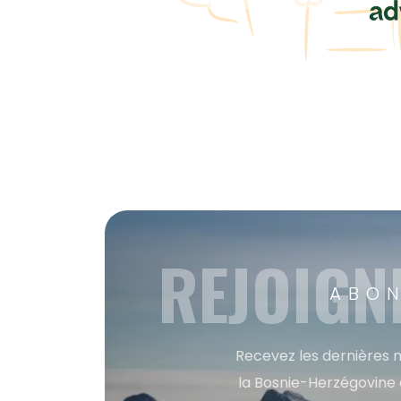
REJOIGN
ABON
Recevez les dernières m
la Bosnie-Herzégovine 