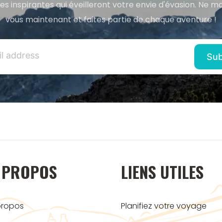
res inspirantes qui éveilleront votre envie d'évasion. Ne m
vous maintenant et faites partie de chaque aventure !
 PROPOS
LIENS UTILES
propos
Planifiez votre voyage