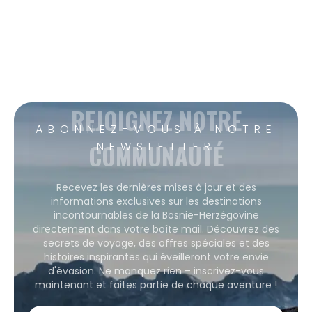
REJOIGNEZ NOTRE
ABONNEZ-VOUS À NOTRE
COMMUNAUTÉ
NEWSLETTER
Recevez les dernières mises à jour et des
informations exclusives sur les destinations
incontournables de la Bosnie-Herzégovine
directement dans votre boîte mail. Découvrez des
secrets de voyage, des offres spéciales et des
histoires inspirantes qui éveilleront votre envie
d'évasion. Ne manquez rien – inscrivez-vous
maintenant et faites partie de chaque aventure !