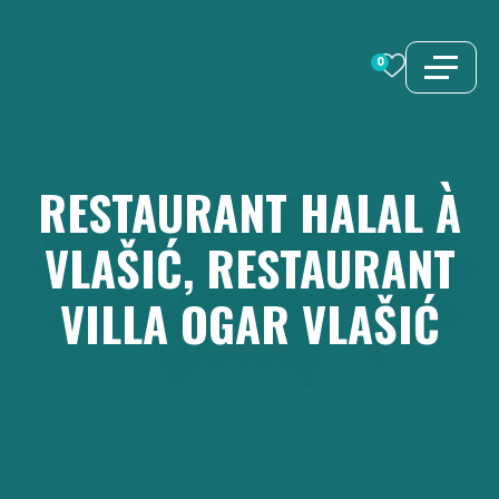
Aller
au
0
contenu
RESTAURANT
HALAL
À
VLAŠIĆ,
RESTAURANT
VILLA
OGAR
VLAŠIĆ