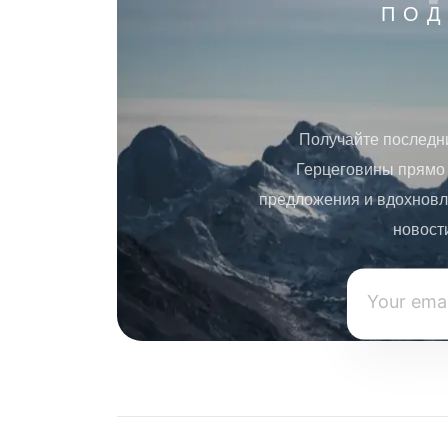
ПОД
Получайте последн
Герцеговины прямо 
предложения и вдохновл
новост