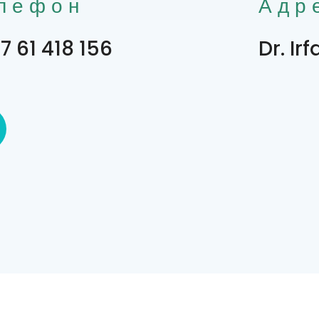
лефон
Адр
7 61 418 156
Dr. Ir