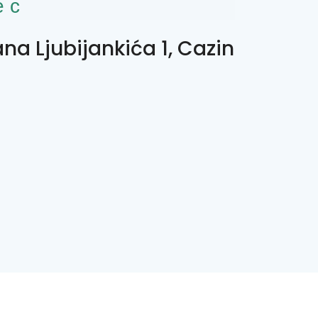
ес
fana Ljubijankića 1, Cazin