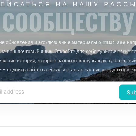
ПИСАТЬСЯ НА НАШУ РАСС
СООБЩЕСТВУ
ие обновления и эксклюзивные материалы о must-see нап
на ваш почтовый ящик. Откройте для себя туристические с
яющие истории, которые разожгут вашу жажду путешествий.
и – подписывайтесь сейчас и станьте частью каждого прикл