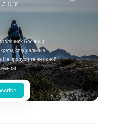
ЫЛКУ
равлениях Боснии и
екреты, специальные
 Не пропустите ни одной
ючения!