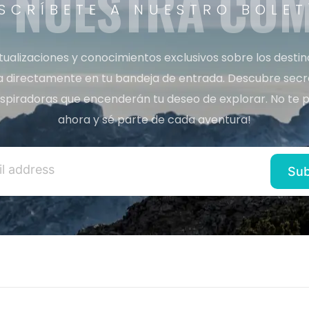
A NUESTRA CO
SCRÍBETE A NUESTRO BOLET
tualizaciones y conocimientos exclusivos sobre los desti
a directamente en tu bandeja de entrada. Descubre secret
inspiradoras que encenderán tu deseo de explorar. No te p
ahora y sé parte de cada aventura!