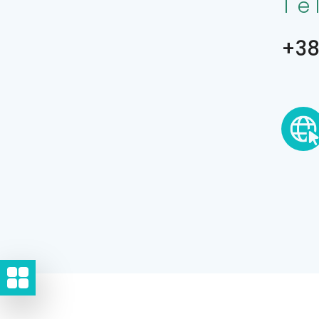
Te
+38