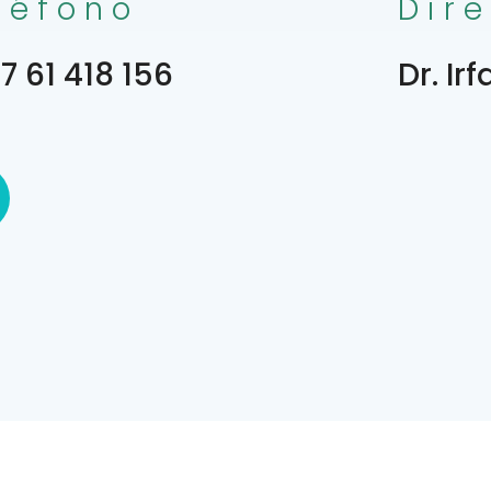
léfono
Dir
7 61 418 156
Dr. Ir