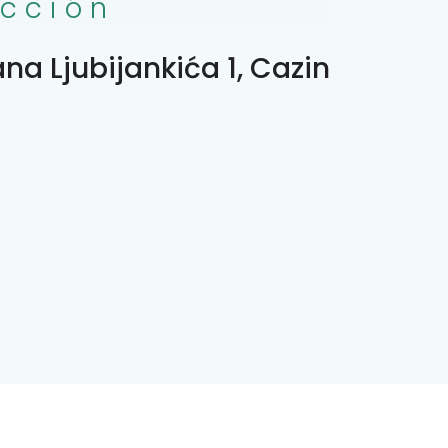
ección
fana Ljubijankića 1, Cazin