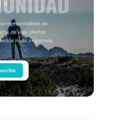
MUNIDAD
ÍN.
nos imprescindibles de
os de viaje, ofertas
ierdas nada: ¡regístrate