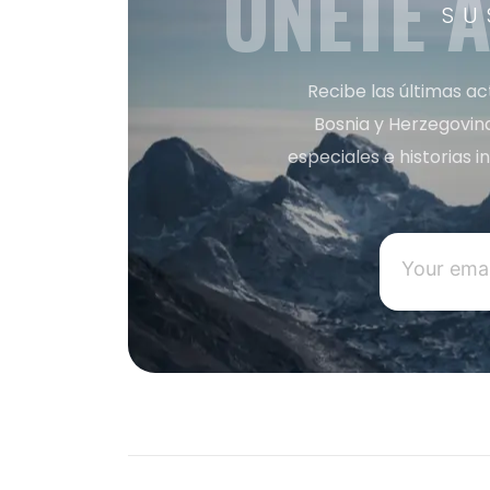
ÚNETE 
SU
Recibe las últimas ac
Bosnia y Herzegovin
especiales e historias 