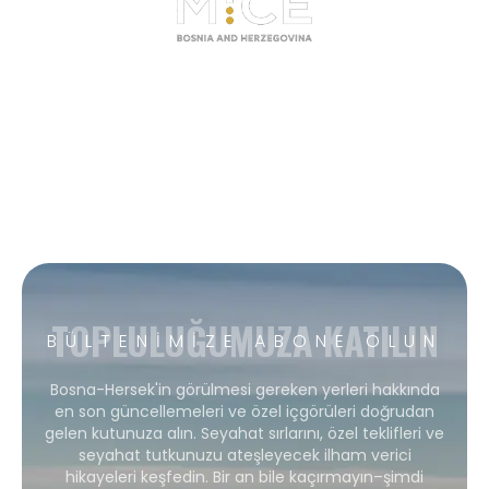
TOPLULUĞUMUZA KATILIN
BÜLTENIMIZE ABONE OLUN
Bosna-Hersek'in görülmesi gereken yerleri hakkında
en son güncellemeleri ve özel içgörüleri doğrudan
gelen kutunuza alın. Seyahat sırlarını, özel teklifleri ve
seyahat tutkunuzu ateşleyecek ilham verici
hikayeleri keşfedin. Bir an bile kaçırmayın–şimdi