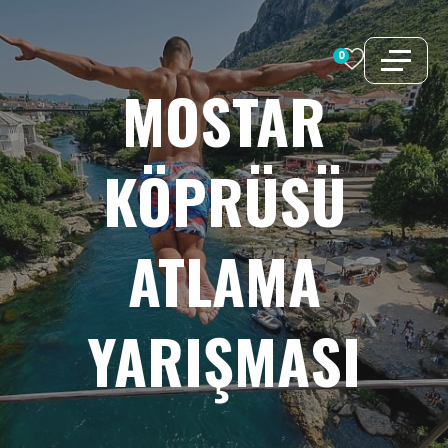
İçeriğe
atla
0
MOSTAR
KÖPRÜSÜ
ATLAMA
YARIŞMASI