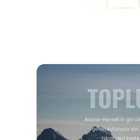
TOPL
Bosna-Hersek'in görülm
gelen kutunuza alın.
hikayeleri keşf