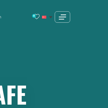
0
m
AFE