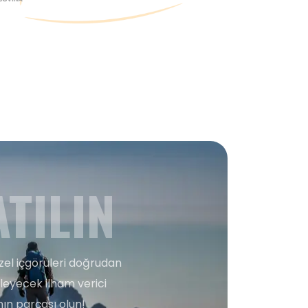
TILIN
zel içgörüleri doğrudan
şleyecek ilham verici
ın parçası olun!