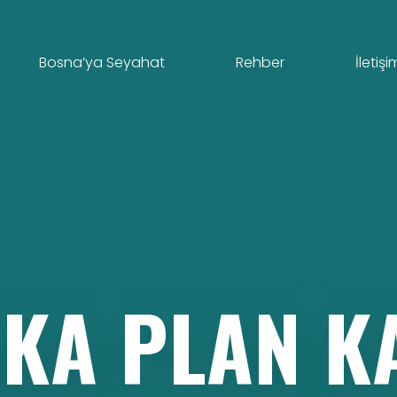
Bosna’ya Seyahat
Rehber
İletişi
KA
PLAN
K