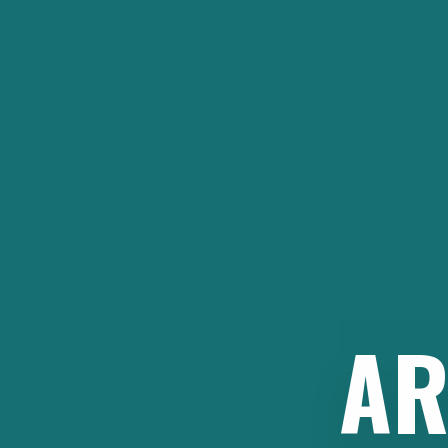
İçeriğe
atla
AR