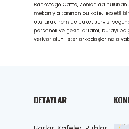
Backstage Caffe, Zenica’da bulunan şir
mekanıyla tanınan bu kafe, lezzetli b
oturarak hem de paket servisi seçenek
personeli ve çekici ortamı, burayı böl
veriyor olun, ister arkadaşlarınızla v
DETAYLAR
KONU
Barlar, Kafeler, Publar