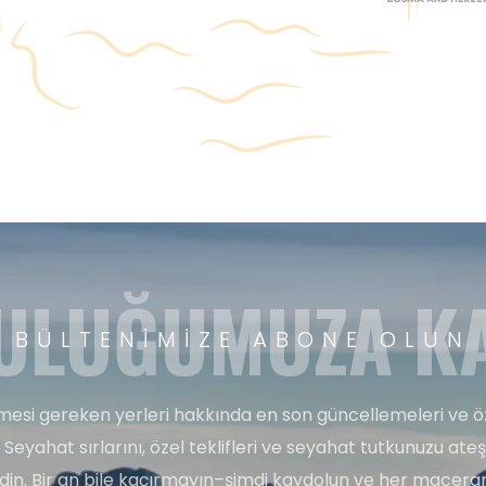
ULUĞUMUZA KA
BÜLTENIMIZE ABONE OLUN
esi gereken yerleri hakkında en son güncellemeleri ve ö
 Seyahat sırlarını, özel teklifleri ve seyahat tutkunuzu ate
edin. Bir an bile kaçırmayın–şimdi kaydolun ve her maceran