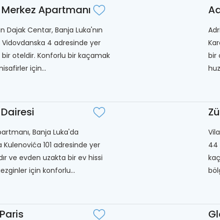
 Merkez Apartmanı
Ad
 Dajak Centar, Banja Luka'nın
Adr
, Vidovdanska 4 adresinde yer
Kar
n bir oteldir. Konforlu bir kaçamak
bir
safirler için...
huz
 Dairesi
Zü
partmanı, Banja Luka'da
Vil
 Kulenovića 101 adresinde yer
44 
ır ve evden uzakta bir ev hissi
kaç
zginler için konforlu...
böl
 Paris
Gl