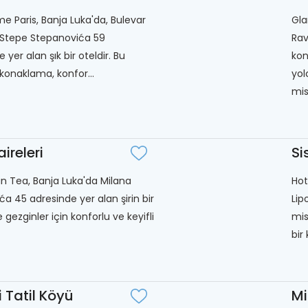
e Paris, Banja Luka'da, Bulevar
Gla
 Stepe Stepanovića 59
Rav
 yer alan şık bir oteldir. Bu
kon
onaklama, konfor...
yol
mis
ireleri
Si
 Tea, Banja Luka'da Milana
Hot
ća 45 adresinde yer alan şirin bir
Lip
e gezginler için konforlu ve keyifli
mis
bir
 Tatil Köyü
Mi