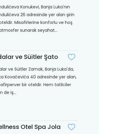
dulićeva Konukevi, Banja Luka'nın
dulićeva 26 adresinde yer alan şirin
 oteldir. Misafirlerine konforlu ve hoş
 atmosfer sunarak seyahat...
alar ve Süitler Şato
lar ve Süitler Zamak, Banja Luka'da,
ka Kovačevića 40 adresinde yer alan,
afirperver bir oteldir. Hem tatilciler
 de iş...
llness Otel Spa Jola