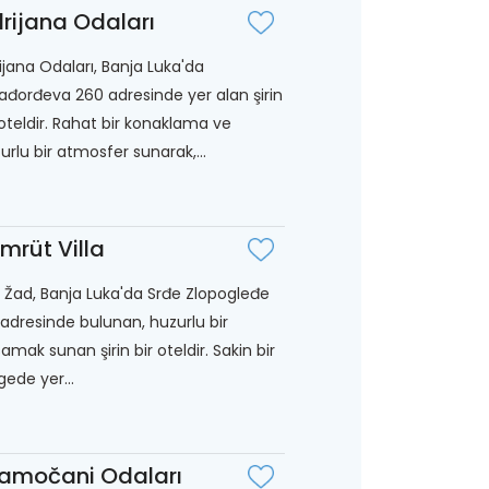
rijana Odaları
ijana Odaları, Banja Luka'da
ađorđeva 260 adresinde yer alan şirin
 oteldir. Rahat bir konaklama ve
urlu bir atmosfer sunarak,...
mrüt Villa
a Žad, Banja Luka'da Srđe Zlopogleđe
adresinde bulunan, huzurlu bir
amak sunan şirin bir oteldir. Sakin bir
gede yer...
amočani Odaları