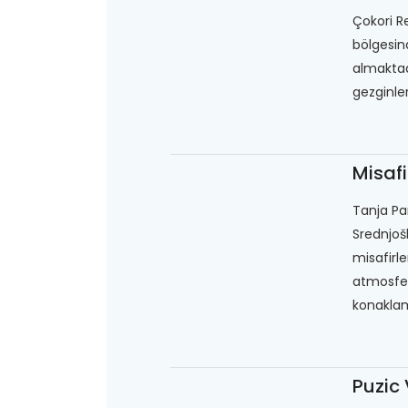
Çokori Re
bölgesin
almaktad
gezginler
Misaf
Tanja Pa
Srednjoš
misafirle
atmosfer
konaklam
Puzic 