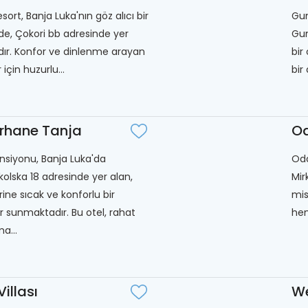
sort, Banja Luka'nın göz alıcı bir
Gun
de, Çokori bb adresinde yer
Gun
ır. Konfor ve dinlenme arayan
bir
 için huzurlu...
bir
irhane Tanja
Od
nsiyonu, Banja Luka'da
Oda
kolska 18 adresinde yer alan,
Mir
rine sıcak ve konforlu bir
mis
 sunmaktadır. Bu otel, rahat
hem
a...
Villası
We