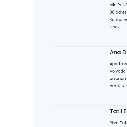
Vila Puzi
38 adresi
Konfor v
sıcak...
Ana D
Apartman
Vojvoda 
bulunan ş
pratiklik
Tatil E
Pliva Tati