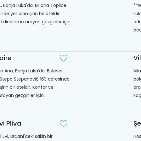
ć, Banja Luka'da, Milana Toplice
**W
nde yer alan şirin bir oteldir.
Luk
e dinlenme arayan gezginler için
adr
bed
aire
Vi
 Ana, Banja Luka'da, Bulevar
Vil
Stepa Stepanović 163 adresinde
böl
irin bir oteldir. Konfor ve
ara
 arayan gezginler için...
kaç
vi Pliva
Şe
l Evi, Brđani'deki sakin bir
Hos