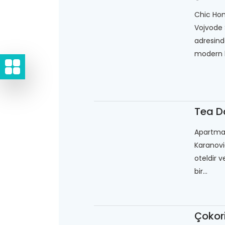
Chic Hom
Vojvode
adresinde
modern k
Tea Da
Apartman
Karanovi
oteldir v
bir...
Çokori