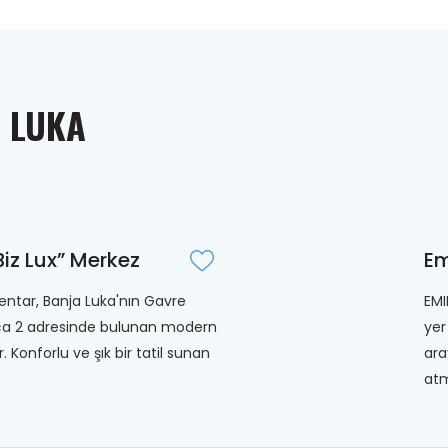
 LUKA
Biz Lux” Merkez
Em
Centar, Banja Luka'nın Gavre
EMI
ća 2 adresinde bulunan modern
yer
ir. Konforlu ve şık bir tatil sunan
ara
atm