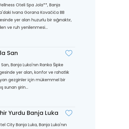
ellness Oteli Spa Jola**, Banja
a'daki Ivana Gorana Kovačića BB
esinde yer alan huzurlu bir sığınaktır,
en ve ruh yenilenmesi...
lla San
a San, Banja Luka'nın Ranka Šipke
gesinde yer alan, konfor ve rahatlık
yan gezginler için mükemmel bir
ış sunan şirin...
hir Yurdu Banja Luka
tel City Banja Luka, Banja Luka'nın