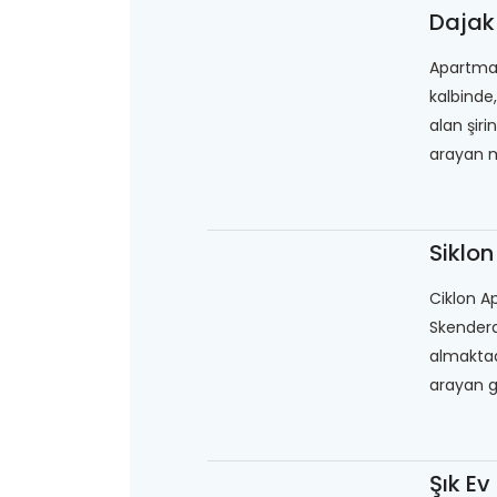
Dajak
Apartman
kalbinde
alan şiri
arayan mi
Siklon
Ciklon A
Skendera
almaktad
arayan ge
Şık Ev