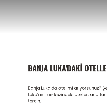
İçeriğe
atla
BANJA LUKA'DAKI OTELL
Banja Luka’da otel mi arıyorsunuz? Şe
Luka’nın merkezindeki oteller, ana turi
tercih.