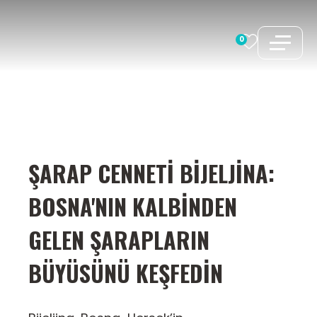
İçeriğe
atla
0
ŞARAP CENNETI BIJELJINA:
BOSNA'NIN KALBINDEN
GELEN ŞARAPLARIN
BÜYÜSÜNÜ KEŞFEDIN