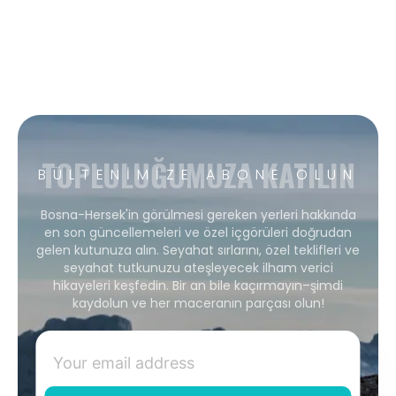
TOPLULUĞUMUZA KATILIN
BÜLTENIMIZE ABONE OLUN
Bosna-Hersek'in görülmesi gereken yerleri hakkında
en son güncellemeleri ve özel içgörüleri doğrudan
gelen kutunuza alın. Seyahat sırlarını, özel teklifleri ve
seyahat tutkunuzu ateşleyecek ilham verici
hikayeleri keşfedin. Bir an bile kaçırmayın–şimdi
kaydolun ve her maceranın parçası olun!