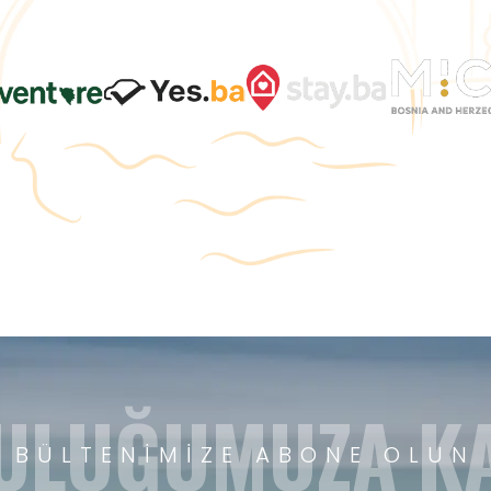
ULUĞUMUZA KA
BÜLTENIMIZE ABONE OLUN