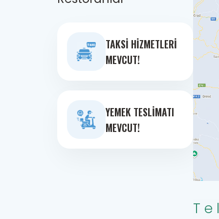
TAKSI HIZMETLERI
MEVCUT!
YEMEK TESLIMATI
MEVCUT!
Te