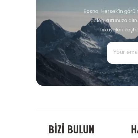
Bosna-Hersek'in görülm
gelen kutunuza alın.
hikayeleri keşf
BIZI BULUN
H