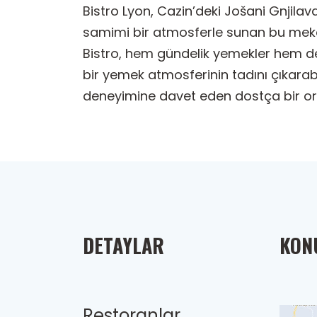
Bistro Lyon, Cazin’deki Jošani Gnjilav
samimi bir atmosferle sunan bu mekan,
Bistro, hem gündelik yemekler hem de ö
bir yemek atmosferinin tadını çıkarabili
deneyimine davet eden dostça bir o
DETAYLAR
KONU
Restoranlar