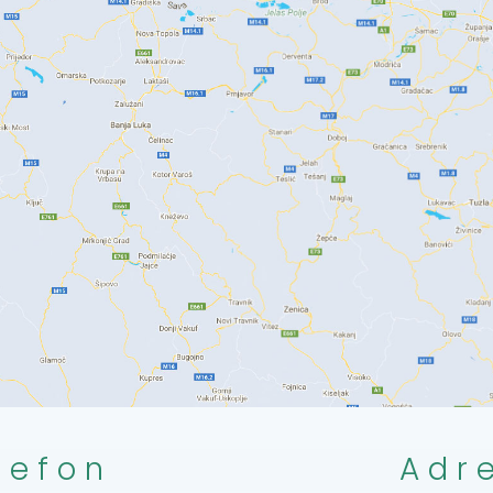
lefon
Adr