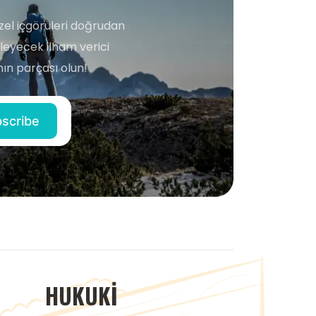
zel içgörüleri doğrudan
şleyecek ilham verici
ın parçası olun!
HUKUKI