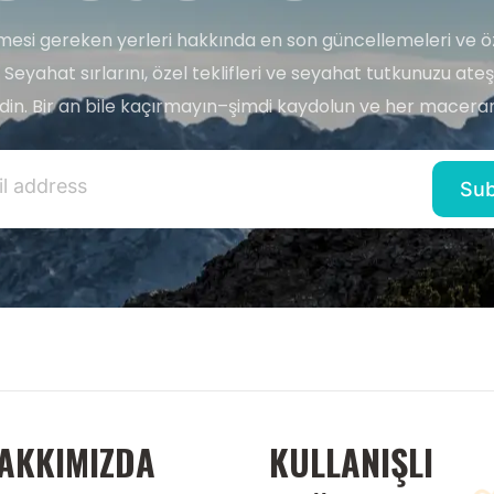
esi gereken yerleri hakkında en son güncellemeleri ve ö
 Seyahat sırlarını, özel teklifleri ve seyahat tutkunuzu ate
edin. Bir an bile kaçırmayın–şimdi kaydolun ve her maceran
AKKIMIZDA
KULLANIŞLI