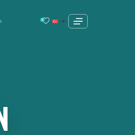
0
m
N