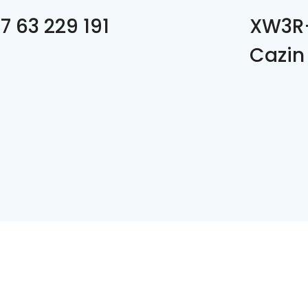
7 63 229 191
XW3R+
Cazin