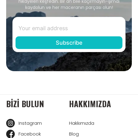
hikayeleri keşfedin. Bir an bile kaçırmayın–şimdi
kaydolun ve her maceranın parçası olun!
BIZI BULUN
HAKKIMIZDA
Instagram
Hakkımızda
Facebook
Blog