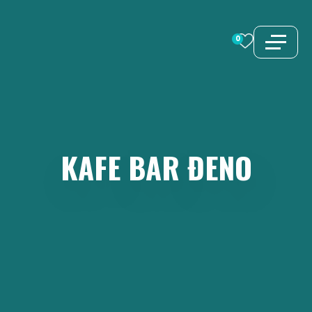
İçeriğe
atla
0
KAFE
BAR
ĐENO