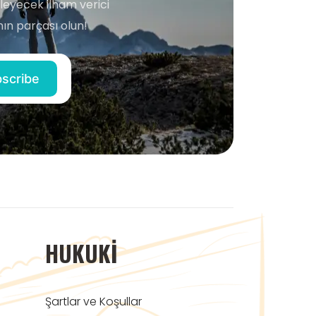
şleyecek ilham verici
ın parçası olun!
HUKUKI
Şartlar ve Koşullar