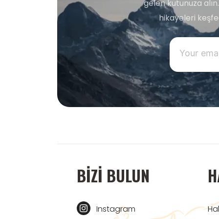
gelen kutunuza alın.
hikayeleri keşf
BIZI BULUN
H
Instagram
Ha