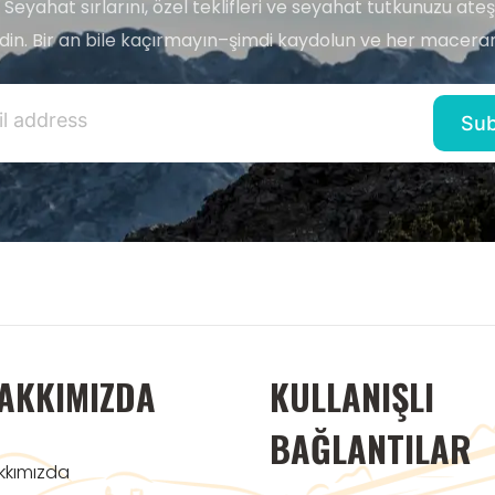
 Seyahat sırlarını, özel teklifleri ve seyahat tutkunuzu ate
edin. Bir an bile kaçırmayın–şimdi kaydolun ve her maceran
AKKIMIZDA
KULLANIŞLI
BAĞLANTILAR
kkımızda