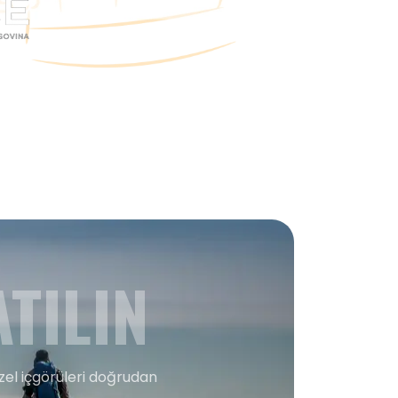
TILIN
zel içgörüleri doğrudan