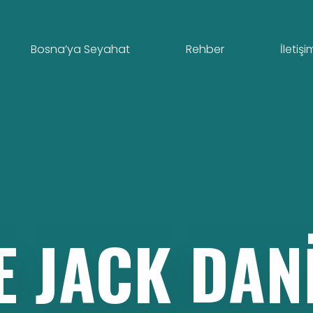
Bosna’ya Seyahat
Rehber
İletişi
E
JACK
DANI