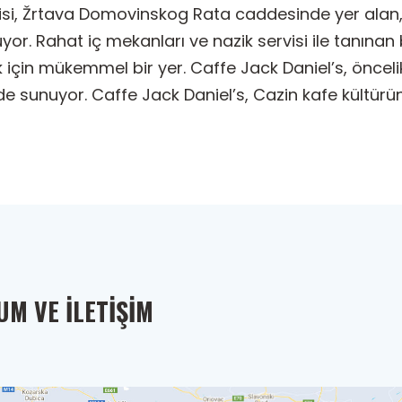
Lisi, Žrtava Domovinskog Rata caddesinde yer alan, 
yor. Rahat iç mekanları ve nazik servisi ile tanınan b
k için mükemmel bir yer. Caffe Jack Daniel’s, önce
 de sunuyor. Caffe Jack Daniel’s, Cazin kafe kültü
M VE İLETIŞIM