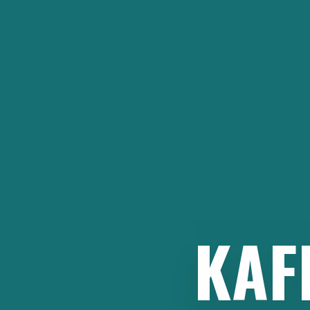
İçeriğe
atla
KAF