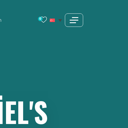
0
m
EL'S