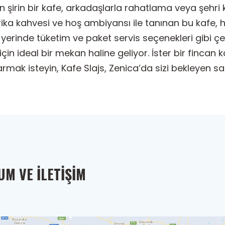
an şirin bir kafe, arkadaşlarla rahatlama veya şehri
a kahvesi ve hoş ambiyansı ile tanınan bu kafe, h
yerinde tüketim ve paket servis seçenekleri gibi çeşi
çin ideal bir mekan haline geliyor. İster bir fincan 
armak isteyin, Kafe Slajs, Zenica’da sizi bekleyen s
M VE İLETIŞIM