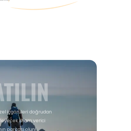
TILIN
zel içgörüleri doğrudan
şleyecek ilham verici
ın parçası olun!