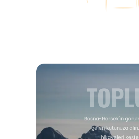
TOPL
Bosna-Hersek'in görülm
gelen kutunuza alın.
hikayeleri keşf