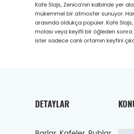
Kafe Slajs, Zenica’nın kalbinde yer al
mükemmel bir atmosfer sunuyor. Harik
arasında oldukça popüler. Kafe Slajs, 
molası veya keyifli bir öğleden sonra i
ister sadece canlı ortamın keyfini çık
DETAYLAR
KONU
Barlar, Kafeler, Publar