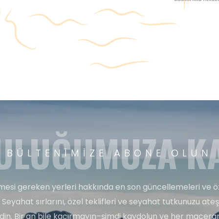
ULUĞUMUZA KA
BÜLTENIMIZE ABONE OLUN
esi gereken yerleri hakkında en son güncellemeleri ve ö
 Seyahat sırlarını, özel teklifleri ve seyahat tutkunuzu ate
edin. Bir an bile kaçırmayın–şimdi kaydolun ve her maceran