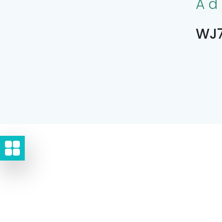
Ad
WJ