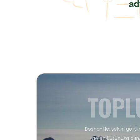
TOPL
Bosna-Hersek'in görülm
gelen kutunuza alın.