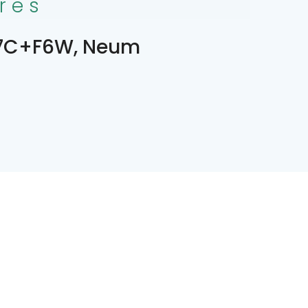
res
7C+F6W, Neum