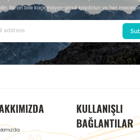
edin. Bir an bile kaçırmayın–şimdi kaydolun ve her maceran
AKKIMIZDA
KULLANIŞLI
BAĞLANTILAR
kkımızda