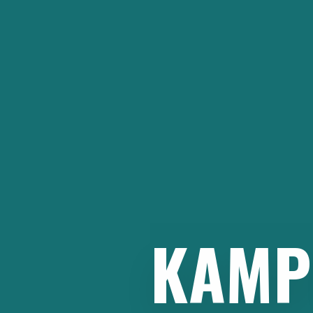
İçeriğe
atla
KAMP