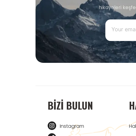
hikayeleri keşf
BIZI BULUN
H
Instagram
Ha