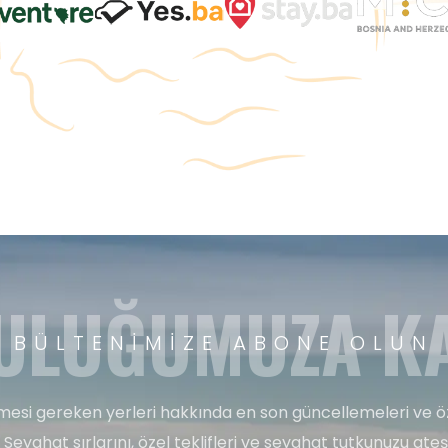
ULUĞUMUZA KA
BÜLTENIMIZE ABONE OLUN
esi gereken yerleri hakkında en son güncellemeleri ve ö
 Seyahat sırlarını, özel teklifleri ve seyahat tutkunuzu ate