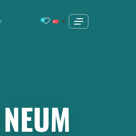
0
m
NEUM