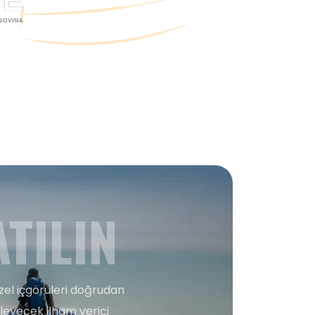
TILIN
zel içgörüleri doğrudan
şleyecek ilham verici