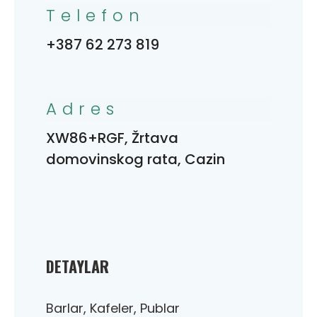
Telefon
+387 62 273 819
Adres
XW86+RGF, Žrtava
domovinskog rata, Cazin
DETAYLAR
Barlar, Kafeler, Publar