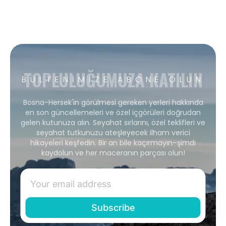
TOPLULUĞUMUZA KATILIN
BÜLTENIMIZE ABONE OLUN
Bosna-Hersek'in görülmesi gereken yerleri hakkında
en son güncellemeleri ve özel içgörüleri doğrudan
gelen kutunuza alın. Seyahat sırlarını, özel teklifleri ve
seyahat tutkunuzu ateşleyecek ilham verici
hikayeleri keşfedin. Bir an bile kaçırmayın–şimdi
kaydolun ve her maceranın parçası olun!