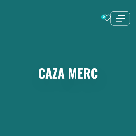
İçeriğe
atla
0
CAZA
MERC