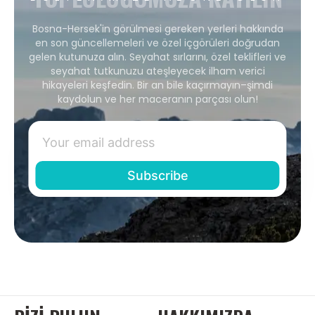
Bosna-Hersek'in görülmesi gereken yerleri hakkında
en son güncellemeleri ve özel içgörüleri doğrudan
gelen kutunuza alın. Seyahat sırlarını, özel teklifleri ve
seyahat tutkunuzu ateşleyecek ilham verici
hikayeleri keşfedin. Bir an bile kaçırmayın–şimdi
kaydolun ve her maceranın parçası olun!