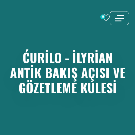
İçeriğe
atla
0
ĆURILO
-
İLYRIAN
ANTIK
BAKIŞ
AÇISI
VE
GÖZETLEME
KULESI