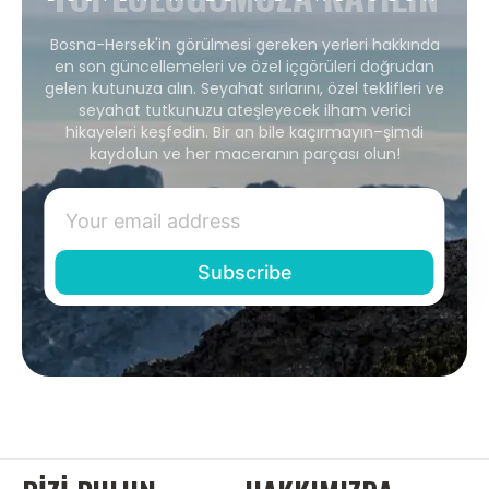
Bosna-Hersek'in görülmesi gereken yerleri hakkında
en son güncellemeleri ve özel içgörüleri doğrudan
gelen kutunuza alın. Seyahat sırlarını, özel teklifleri ve
seyahat tutkunuzu ateşleyecek ilham verici
hikayeleri keşfedin. Bir an bile kaçırmayın–şimdi
kaydolun ve her maceranın parçası olun!