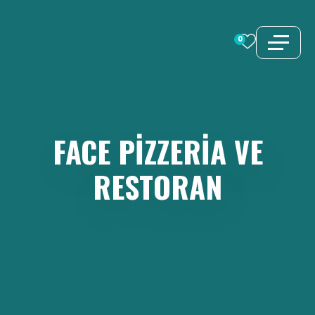
İçeriğe
atla
0
FACE
PIZZERIA
VE
RESTORAN