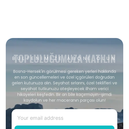
TOPLULUĞUMUZA KATILIN
BÜLTENIMIZE ABONE OLUN
Bosna-Hersek'in görülmesi gereken yerleri hakkında
en son güncellemeleri ve özel içgörüleri doğrudan
gelen kutunuza alın. Seyahat sırlarını, özel teklifleri ve
seyahat tutkunuzu ateşleyecek ilham verici
hikayeleri keşfedin. Bir an bile kaçırmayın–şimdi
kaydolun ve her maceranın parçası olun!