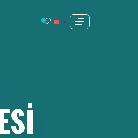
0
m
ESI