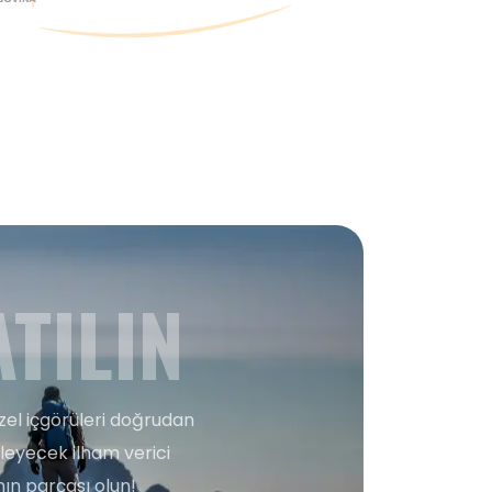
TILIN
zel içgörüleri doğrudan
şleyecek ilham verici
ın parçası olun!