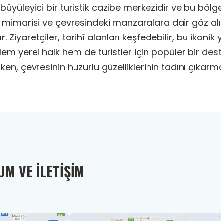
üyüleyici bir turistik cazibe merkezidir ve bu bölge
m mimarisi ve çevresindeki manzaralara dair göz alıcı
 Ziyaretçiler, tarihî alanları keşfedebilir, bu ikoni
 Hem yerel halk hem de turistler için popüler bir de
en, çevresinin huzurlu güzelliklerinin tadını çıkarma
M VE İLETIŞIM