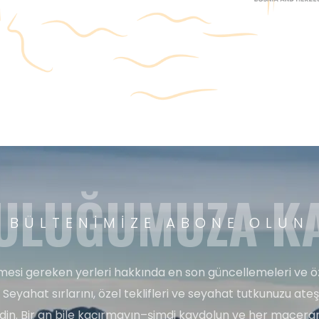
ULUĞUMUZA KA
BÜLTENIMIZE ABONE OLUN
esi gereken yerleri hakkında en son güncellemeleri ve ö
 Seyahat sırlarını, özel teklifleri ve seyahat tutkunuzu ate
edin. Bir an bile kaçırmayın–şimdi kaydolun ve her maceran