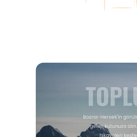
TOPL
Bosna-Hersek'in görülm
gelen kutunuza alın.
hikayeleri keşf