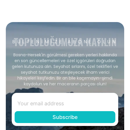
TOPLULUĞUMUZA KATILIN
BÜLTENIMIZE ABONE OLUN
Bosna-Hersek'in görülmesi gereken yerleri hakkında
en son güncellemeleri ve özel içgörüleri doğrudan
gelen kutunuza alın. Seyahat sırlarını, özel teklifleri ve
seyahat tutkunuzu ateşleyecek ilham verici
hikayeleri keşfedin. Bir an bile kaçırmayın–şimdi
kaydolun ve her maceranın parçası olun!