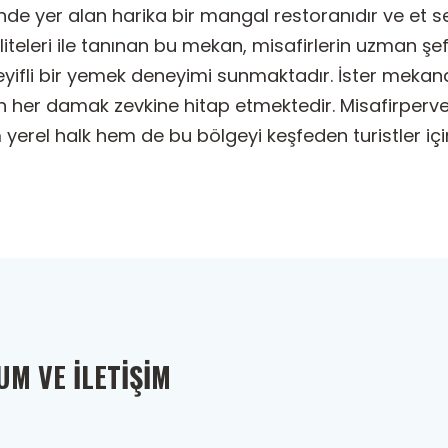
nde yer alan harika bir mangal restoranıdır ve et 
iteleri ile tanınan bu mekan, misafirlerin uzman şe
 keyifli bir yemek deneyimi sunmaktadır. İster mek
an her damak zevkine hitap etmektedir. Misafirperv
 yerel halk hem de bu bölgeyi keşfeden turistler iç
M VE İLETIŞIM