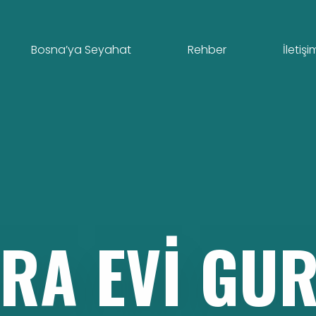
Bosna’ya Seyahat
Rehber
İletişi
ARA
EVI
GU