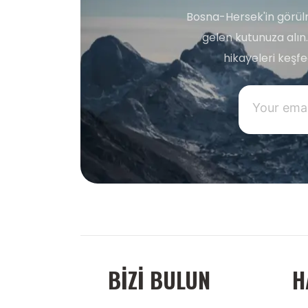
Bosna-Hersek'in görülm
gelen kutunuza alın.
hikayeleri keşf
BIZI BULUN
H