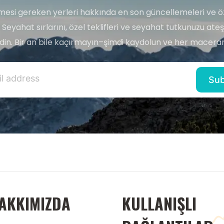
esi gereken yerleri hakkında en son güncellemeleri ve ö
 Seyahat sırlarını, özel teklifleri ve seyahat tutkunuzu ate
edin. Bir an bile kaçırmayın–şimdi kaydolun ve her maceran
AKKIMIZDA
KULLANIŞLI