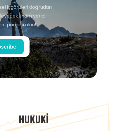
zel içgörüleri doğrudan
şleyecek ilham verici
ın parçası olun!
HUKUKI