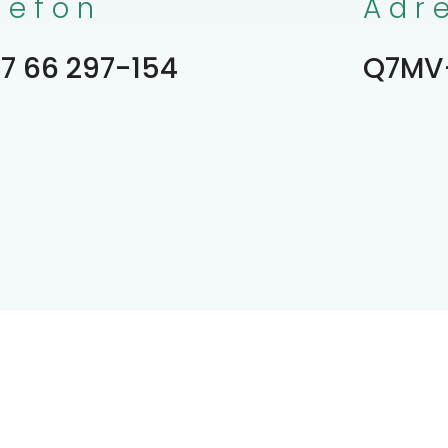
lefon
Adr
7 66 297-154
Q7MV+