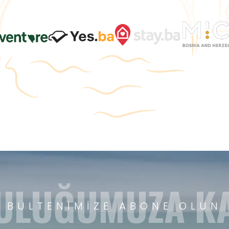
ULUĞUMUZA KA
BÜLTENIMIZE ABONE OLUN