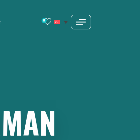
0
m
RMAN