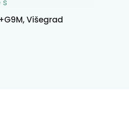
es
G9M, Višegrad