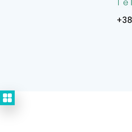
Te
+38