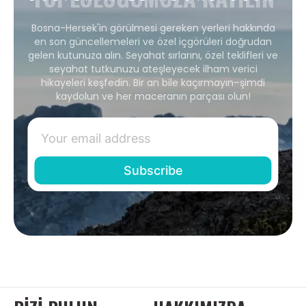
Bosna-Hersek'in görülmesi gereken yerleri hakkında
en son güncellemeleri ve özel içgörüleri doğrudan
gelen kutunuza alın. Seyahat sırlarını, özel teklifleri ve
seyahat tutkunuzu ateşleyecek ilham verici
hikayeleri keşfedin. Bir an bile kaçırmayın–şimdi
kaydolun ve her maceranın parçası olun!