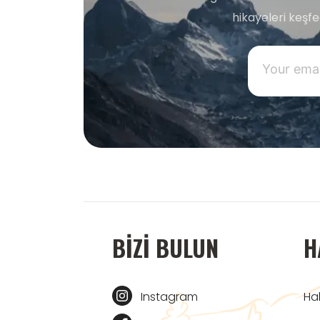
hikayeleri keşf
BIZI BULUN
H
Instagram
Ha