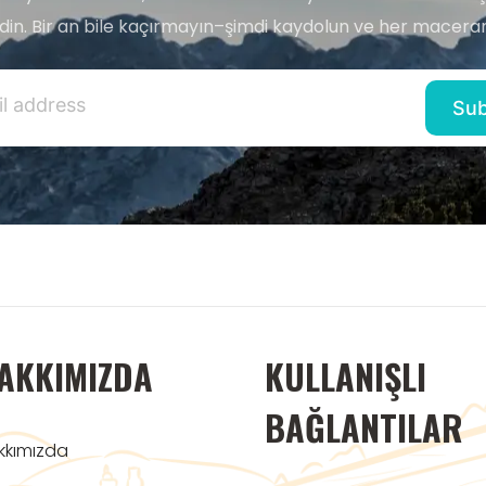
edin. Bir an bile kaçırmayın–şimdi kaydolun ve her maceran
AKKIMIZDA
KULLANIŞLI
BAĞLANTILAR
kkımızda