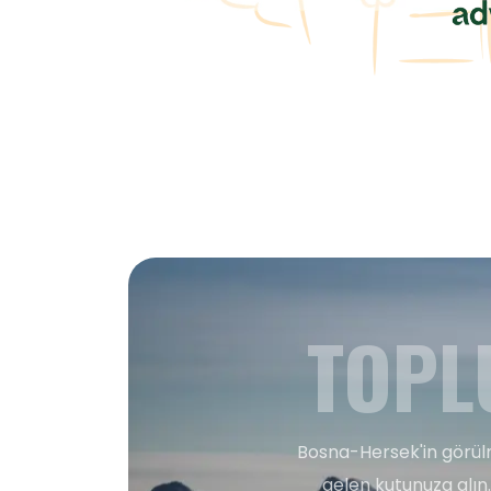
TOPL
Bosna-Hersek'in görülm
gelen kutunuza alın.