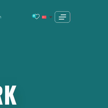
0
m
RK