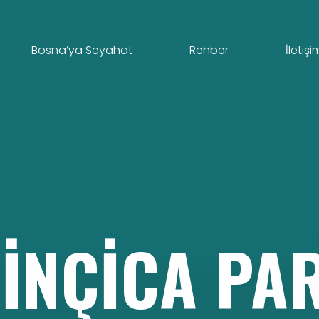
Bosna’ya Seyahat
Rehber
İletişi
LINÇICA
PA