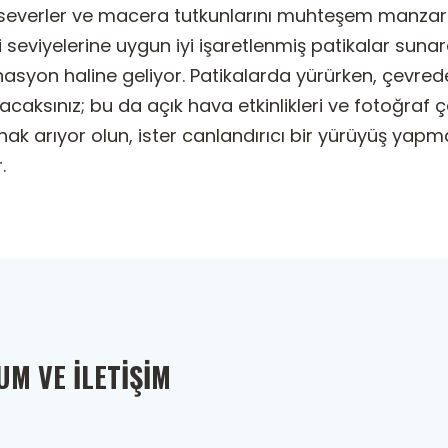
a severler ve macera tutkunlarını muhteşem manzar
eri seviyelerine uygun iyi işaretlenmiş patikalar su
inasyon haline geliyor. Patikalarda yürürken, çevred
acaksınız; bu da açık hava etkinlikleri ve fotoğraf
nak arıyor olun, ister canlandırıcı bir yürüyüş yapma
.
M VE İLETIŞIM