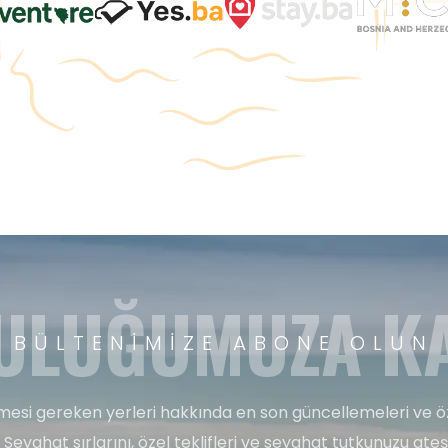
ULUĞUMUZA KA
BÜLTENIMIZE ABONE OLUN
esi gereken yerleri hakkında en son güncellemeleri ve ö
 Seyahat sırlarını, özel teklifleri ve seyahat tutkunuzu ate