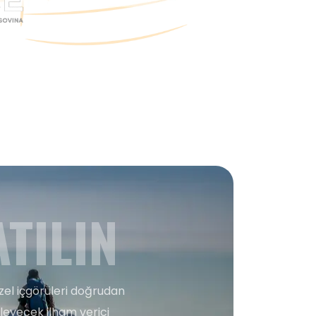
TILIN
zel içgörüleri doğrudan
şleyecek ilham verici