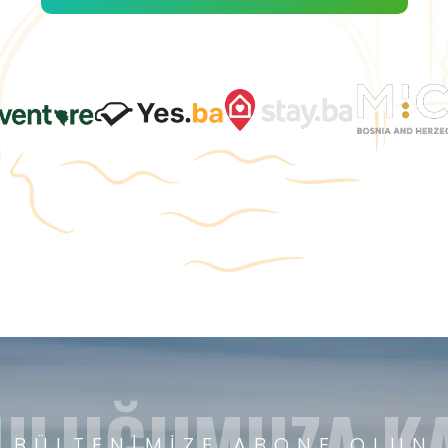
ULUĞUMUZA KA
BÜLTENIMIZE ABONE OLUN