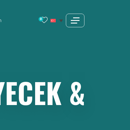
0
m
YECEK
&