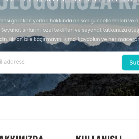
esi gereken yerleri hakkında en son güncellemeleri ve ö
 Seyahat sırlarını, özel teklifleri ve seyahat tutkunuzu ate
edin. Bir an bile kaçırmayın–şimdi kaydolun ve her maceran