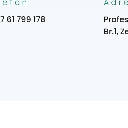
lefon
Adr
7 61 799 178
Profe
Br.1, 