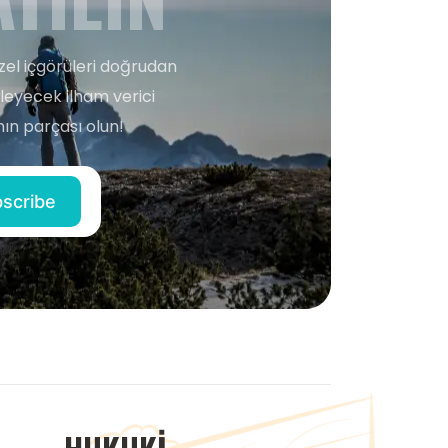
zel içgörüleri doğrudan
şleyecek ilham verici
ın parçası olun!