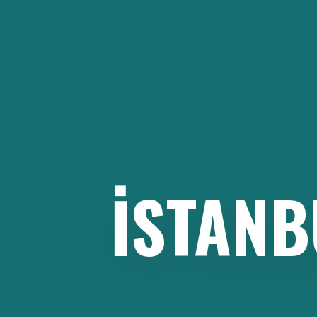
İçeriğe
atla
İSTANB