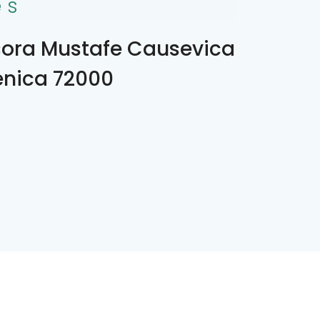
es
sora Mustafe Causevica
Zenica 72000