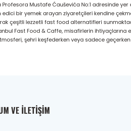
 Profesora Mustafe Ćauševića No:1 adresinde yer al
n edici bir yemek arayan ziyaretçileri kendine çekm
rak çeşitli lezzetli fast food alternatifleri sunmak
tanbul Fast Food & Caffe, misafirlerin ihtiyaçlarına 
tmosferi, şehri keşfederken veya sadece geçerken e
M VE İLETIŞIM