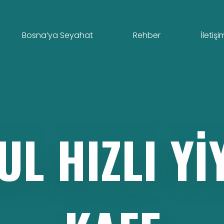
Bosna’ya Seyahat
Rehber
İletişi
UL
HIZLI
YI