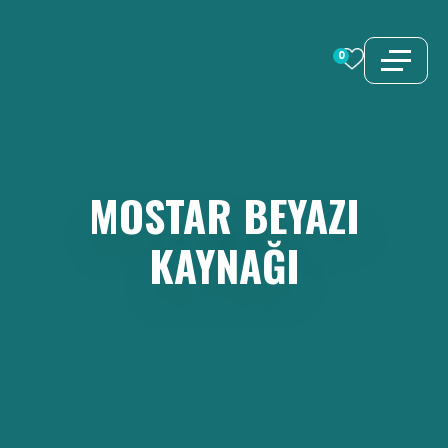
İçeriğe
atla
0
MOSTAR
BEYAZI
KAYNAĞI