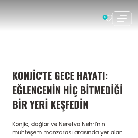
İçeriğe
atla
0
KONJIC'TE GECE HAYATI:
EĞLENCENIN HIÇ BITMEDIĞI
BIR YERI KEŞFEDIN
Konjic, dağlar ve Neretva Nehri’nin
muhteşem manzarası arasında yer alan