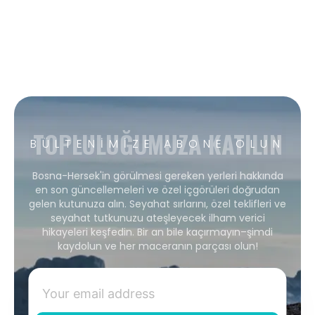
TOPLULUĞUMUZA KATILIN
BÜLTENIMIZE ABONE OLUN
Bosna-Hersek'in görülmesi gereken yerleri hakkında
en son güncellemeleri ve özel içgörüleri doğrudan
gelen kutunuza alın. Seyahat sırlarını, özel teklifleri ve
seyahat tutkunuzu ateşleyecek ilham verici
hikayeleri keşfedin. Bir an bile kaçırmayın–şimdi
kaydolun ve her maceranın parçası olun!